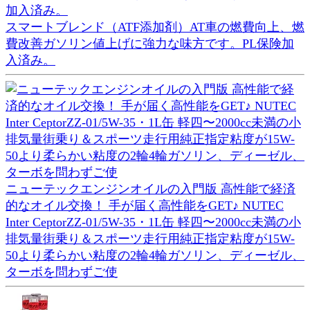
スマートブレンド（ATF添加剤）AT車の燃費向上、燃
費改善ガソリン値上げに強力な味方です。PL保険加
入済み。
ニューテックエンジンオイルの入門版 高性能で経済
的なオイル交換！ 手が届く高性能をGET♪ NUTEC
Inter CeptorZZ-01/5W-35・1L缶 軽四〜2000cc未満の小
排気量街乗り＆スポーツ走行用純正指定粘度が15W-
50より柔らかい粘度の2輪4輪ガソリン、ディーゼル、
ターボを問わずご使