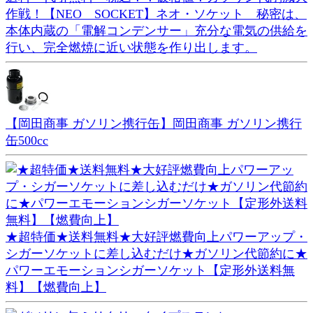
作戦！【NEO SOCKET】ネオ・ソケット 秘密は、
本体内蔵の「電解コンデンサー」充分な電気の供給を
行い、完全燃焼に近い状態を作り出します。
【岡田商事 ガソリン携行缶】岡田商事 ガソリン携行
缶500cc
★超特価★送料無料★大好評燃費向上パワーアップ・
シガーソケットに差し込むだけ★ガソリン代節約に★
パワーエモーションシガーソケット【定形外送料無
料】【燃費向上】