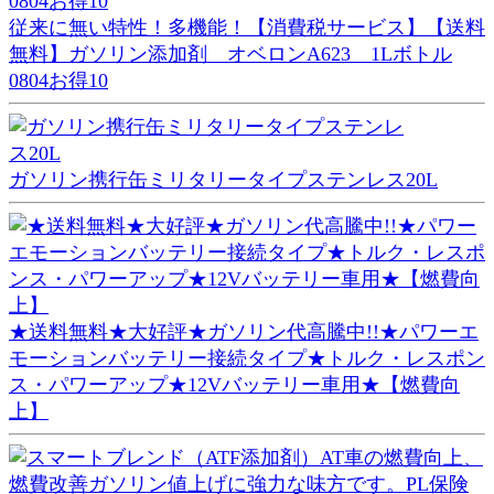
従来に無い特性！多機能！【消費税サービス】【送料
無料】ガソリン添加剤 オベロンA623 1Lボトル
0804お得10
ガソリン携行缶ミリタリータイプステンレス20L
★送料無料★大好評★ガソリン代高騰中!!★パワーエ
モーションバッテリー接続タイプ★トルク・レスポン
ス・パワーアップ★12Vバッテリー車用★【燃費向
上】