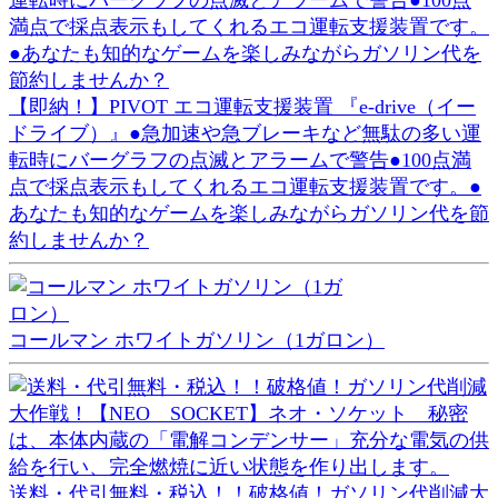
【即納！】PIVOT エコ運転支援装置 『e-drive（イー
ドライブ）』●急加速や急ブレーキなど無駄の多い運
転時にバーグラフの点滅とアラームで警告●100点満
点で採点表示もしてくれるエコ運転支援装置です。●
あなたも知的なゲームを楽しみながらガソリン代を節
約しませんか？
コールマン ホワイトガソリン（1ガロン）
送料・代引無料・税込！！破格値！ガソリン代削減大