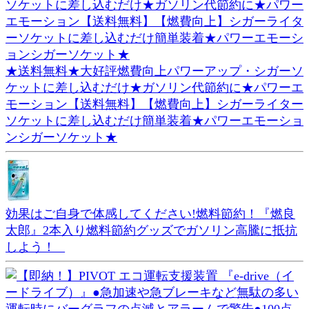
★送料無料★大好評燃費向上パワーアップ・シガーソ
ケットに差し込むだけ★ガソリン代節約に★パワーエ
モーション【送料無料】【燃費向上】シガーライター
ソケットに差し込むだけ簡単装着★パワーエモーショ
ンシガーソケット★
効果はご自身で体感してください!燃料節約！『燃良
太郎』2本入り燃料節約グッズでガソリン高騰に抵抗
しよう！ _