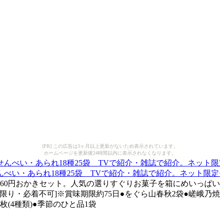
[PR] この広告は3ヶ月以上更新がないため表示されています。
ホームページを更新後24時間以内に表示されなくなります。
べい・あられ18種25袋 TVで紹介・雑誌で紹介。ネット限
1,260円おかきセット。人気の選りすぐりお菓子を箱にめいっ
・ご本人限り・必着不可]※賞味期限約75日●をぐら山春秋2袋●嵯峨
枚(4種類)●季節のひと品1袋