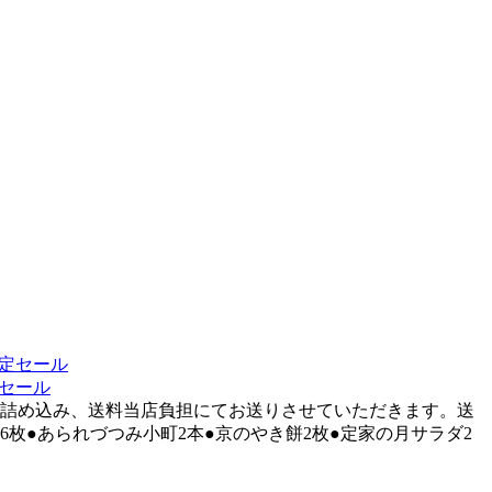
定セール
ぱい詰め込み、送料当店負担にてお送りさせていただきます。送
乃焼6枚●あられづつみ小町2本●京のやき餅2枚●定家の月サラダ2