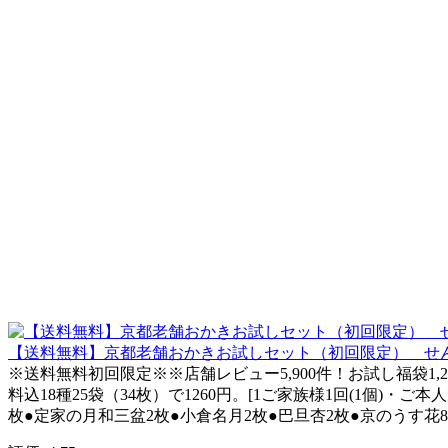
【送料無料】京都老舗おかきお試しセット（初回限定） せん
※送料無料初回限定※※店舗レビュー5,900件！お試し福袋
料込18種25袋（34枚）で1260円。[1ご家族様1回(1個)
枚●定家の月和三盆2枚●小倉名月2枚●巴旦杏2枚●京のうす花8